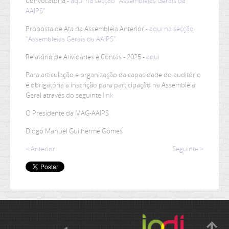
Convocatória -
aqui na secção "Assembleias Gerais da
AAIPS"
Proposta de Ata da Assembleia Anterior -
aqui na secção
"Assembleias Gerais da AAIPS"
Relatório de Atividades e Contas - 2025 -
aqui
Para articulação e organização da capacidade do auditório
é obrigatória a inscrição para participação na Assembleia
Geral através do seguinte
link
O Presidente da MAG-AAIPS
Diogo Manuel Guilherme Gomes
< Anterior
Seguinte >