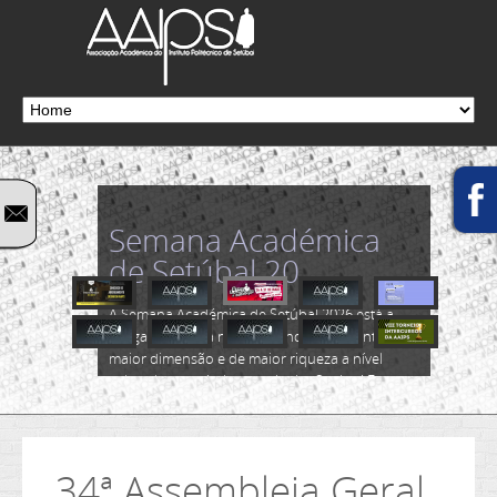
Semana Académica
de Setúbal 20...
A Semana Académica de Setúbal 2026 está a
chegar! Marca já na tua agenda! É o evento de
maior dimensão e de maior riqueza a nível
cultural e académico do distrito Sadino! Esta
28.ª edição realiza-se de 26 a 31...
Ler mais...
34ª Assembleia Geral