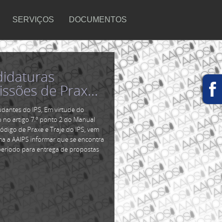
SERVIÇOS
DOCUMENTOS
idaturas
ana Académica
ssões de Prax...
etúbal 20...
udantes do IPS, Em virtude do
Académica de Setúbal 2026 está a
 no artigo 7.º ponto 2 do Manual
arca já na tua agenda! É o evento de
ódigo de Praxe e Traje do IPS, vem
ensão e de maior riqueza a nível
ma a AAIPS informar que se encontra
 académico do distrito Sadino! Esta
período para entrega de propostas
 realiza-se de 26 a 31...