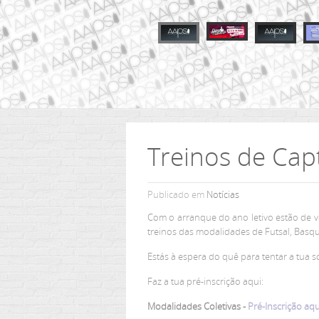
Treinos de Cap
Publicado em
Notícias
Com o arranque do ano letivo estão de vol
treinos das modalidades de Futsal, Basqu
Estás à espera do quê para tentar a tua s
Faz a tua pré-inscrição aqui:
Modalidades Coletivas -
Pré-Inscrição aqu