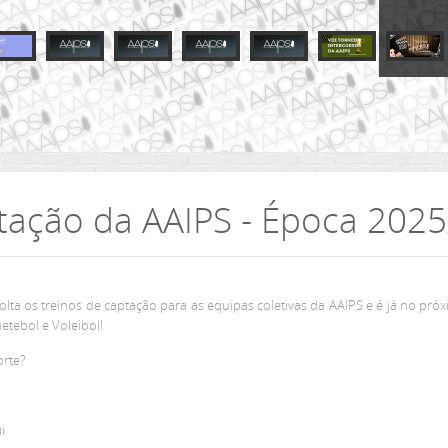
tação da AAIPS - Época 202
ta os treinos de captação para as equipas coletivas da AAIPS e é já no pró
etebol e Voleibol!
orte?
i