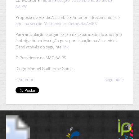
Convocatória -
aqui na secção "Assembleias Gerais da
AAIPS"
Proposta de Ata da Assembleia Anterior -
Brevemente!>-->
aqui na secção "Assembleias Gerais da AAIPS"
Para articulação e organização da capacidade do auditório
é obrigatória a inscrição para participação na Assembleia
Geral através do seguinte
link
O Presidente da MAG-AAIPS
Diogo Manuel Guilherme Gomes
< Anterior
Seguinte >