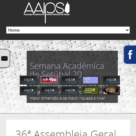
Semana Académica
de Setúbal 20...
A Semana Académica de Setúbal 2026 está a
chegar! Marca já na tua agenda! É o evento de
maior dimensão e de maior riqueza a nível
cultural e académico do distrito Sadino! Esta
28.ª edição realiza-se de 26 a 31...
Ler mais...
36ª Assembleia Geral