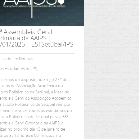
ª Assembleia Geral
dinária da AAIPS |
/01/2025 | ESTSetúbal/IPS
licado em
Notícias
os Estudantes do IPS,
 termos do disposto no artigo 27.º dos
atutos da Associação Académica do
tituto Politécnico de Setúbal, a Mesa da
embleia Geral da Associação Académica
Instituto Politécnico de Setúbal vem por
e meio convocar todos os estudantes do
tituto Politécnico de Setúbal para a 33ª
embleia Geral Ordinária da AAIPS, a
lizar no próximo dia 13 de janeiro de
5, pelas 18 horas e 00 minutos, no