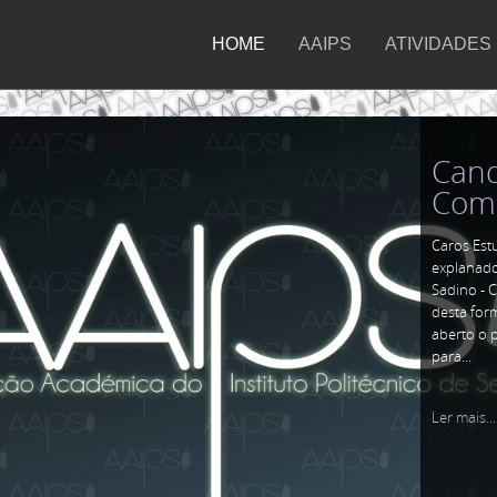
HOME
AAIPS
ATIVIDADES
Cand
Comi
Caros Est
explanado
Sadino - C
desta for
aberto o 
para...
Ler mais...