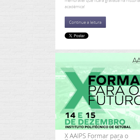
memorável que ficará gravada na história
académica!
Continue a leitura
X AAIPS Formar para o