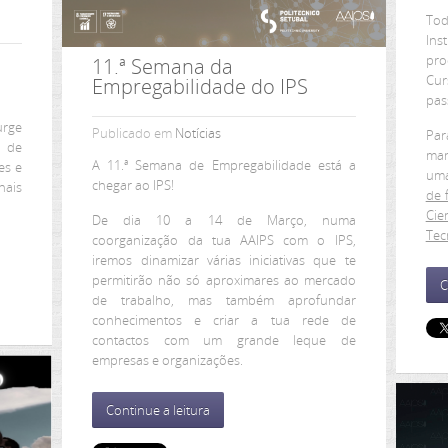
Tod
Ins
pro
11.ª Semana da
Cur
Empregabilidade do IPS
pas
urge
Publicado em
Notícias
Pa
s de
man
A 11.ª Semana de Empregabilidade está a
es e
uma
chegar ao IPS!
nais
de 
Cie
De dia 10 a 14 de Março, numa
Tec
coorganização da tua AAIPS com o IPS,
iremos dinamizar várias iniciativas que te
permitirão não só aproximares ao mercado
C
de trabalho, mas também aprofundar
conhecimentos e criar a tua rede de
contactos com um grande leque de
empresas e organizações.
Continue a leitura