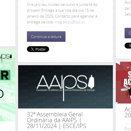
Aud
Cria já o teu núcleo de curso e junta-te ao
de 
projeto! Entrega a tua lista até dia 15 de
Set
janeiro de 2025. Contacto para agendar a
entrega de lista:
mag.aaips@ips.pt
C
Continue a leitura
Ac
32ª Assembleia Geral
20
Ordinária da AAIPS |
28/11/2024 | ESCE/IPS
Pub