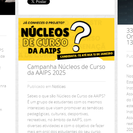
33
Or
13
IPS
Pub
 da
Campanha Núcleos de Curso
Car
!
da AAIPS 2025
Nos
Est
onra
Publicado em
Notícias
Ins
Ass
Sabes o que são Núcleos de Curso da AAIPS?
a
do 
É um grupo de estudantes com os mesmos
est
interesses que visam promover as temáticas
m
Ins
pedagógicas, culturais, desportivas,
Ass
recreativas, no âmbito da AAIPS, com
rea
diversas atividades e com o objetivo de fazer
202
mais em prol dos estudantes do seu curso.