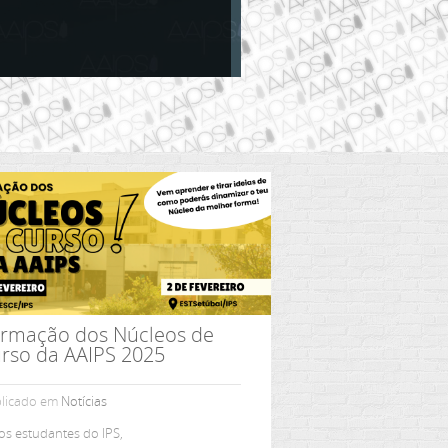
rmação dos Núcleos de
rso da AAIPS 2025
licado em
Notícias
os estudantes do IPS,