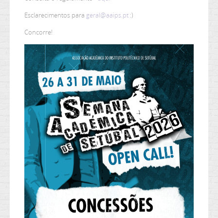
Esclarecimentos para
geral@aaips.pt
:)
Concorre!