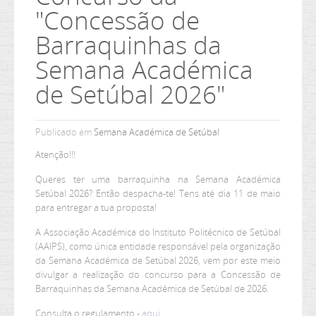
"Concessão de
Ler mais...
Barraquinhas da
Semana Académica
de Setúbal 2026"
Publicado em
Semana Académica de Setúbal
Atenção!!!
Queres ter uma barraquinha na Semana Académica
Setúbal 2026? Então despacha-te! Tens até dia 11 de maio
para entregar a tua proposta!
A Associação Académica do Instituto Politécnico de Setúbal
(AAIPS), como única entidade responsável pela organização
da Semana Académica de Setúbal 2026, vem por este meio
divulgar a realização do concurso para a Concessão de
Barraquinhas da Semana Académica de Setúbal de 2026.
Consulta o regulamento -
aqui